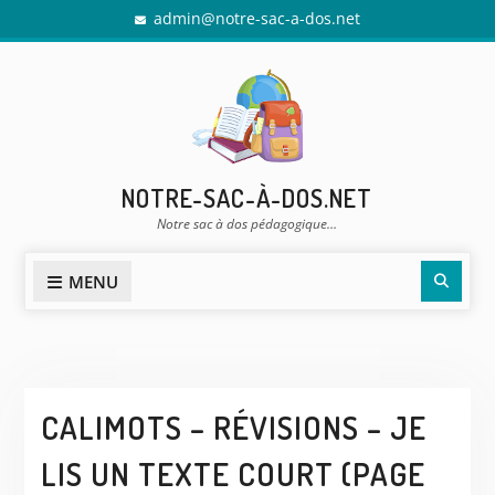
Skip
admin@notre-sac-a-dos.net
to
content
NOTRE-SAC-À-DOS.NET
Notre sac à dos pédagogique…
Sear
MENU
CALIMOTS – RÉVISIONS – JE
LIS UN TEXTE COURT (PAGE