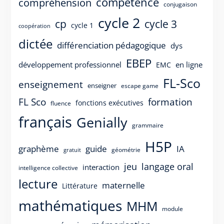
compétence
compréhension
conjugaison
cycle 2
cp
cycle 3
cycle 1
coopération
dictée
différenciation pédagogique
dys
EBEP
développement professionnel
en ligne
EMC
FL-Sco
enseignement
enseigner
escape game
FL Sco
formation
fonctions exécutives
fluence
français
Genially
grammaire
H5P
guide
graphème
IA
géométrie
gratuit
langage oral
jeu
interaction
intelligence collective
lecture
maternelle
Littérature
mathématiques
MHM
module