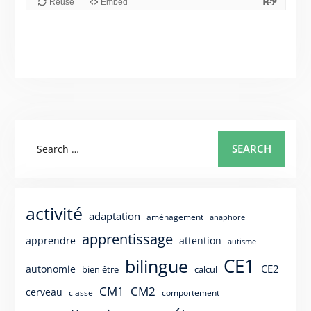
Search
SEARCH
for:
activité
adaptation
aménagement
anaphore
apprentissage
apprendre
attention
autisme
CE1
bilingue
CE2
autonomie
bien être
calcul
CM1
CM2
cerveau
classe
comportement