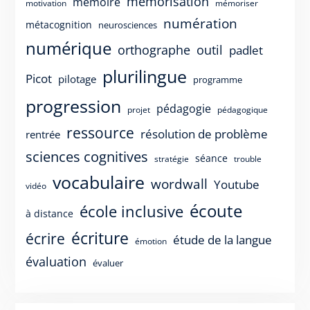
mémorisation
mémoire
motivation
mémoriser
numération
métacognition
neurosciences
numérique
orthographe
outil
padlet
plurilingue
Picot
pilotage
programme
progression
pédagogie
projet
pédagogique
ressource
résolution de problème
rentrée
sciences cognitives
séance
stratégie
trouble
vocabulaire
wordwall
Youtube
vidéo
écoute
école inclusive
à distance
écriture
écrire
étude de la langue
émotion
évaluation
évaluer