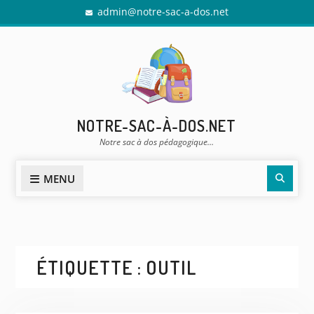
Skip
admin@notre-sac-a-dos.net
to
content
NOTRE-SAC-À-DOS.NET
Notre sac à dos pédagogique…
Sear
MENU
ÉTIQUETTE :
OUTIL