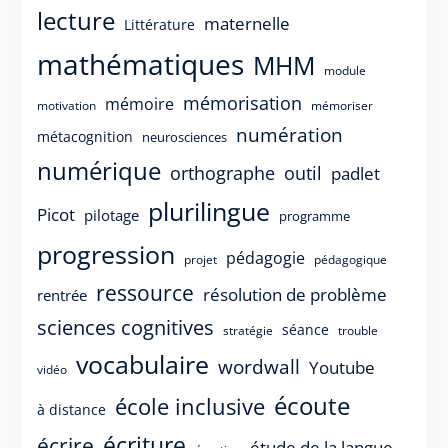
lecture
maternelle
Littérature
mathématiques
MHM
module
mémorisation
mémoire
motivation
mémoriser
numération
métacognition
neurosciences
numérique
orthographe
outil
padlet
plurilingue
Picot
pilotage
programme
progression
pédagogie
projet
pédagogique
ressource
résolution de problème
rentrée
sciences cognitives
séance
stratégie
trouble
vocabulaire
wordwall
Youtube
vidéo
écoute
école inclusive
à distance
écriture
écrire
étude de la langue