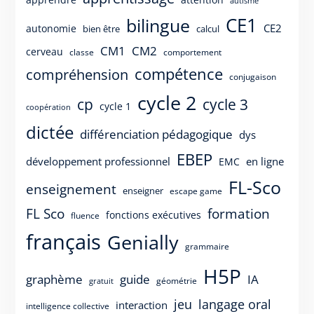
autisme
CE1
bilingue
CE2
autonomie
bien être
calcul
CM1
CM2
cerveau
classe
comportement
compétence
compréhension
conjugaison
cycle 2
cp
cycle 3
cycle 1
coopération
dictée
différenciation pédagogique
dys
EBEP
développement professionnel
en ligne
EMC
FL-Sco
enseignement
enseigner
escape game
FL Sco
formation
fonctions exécutives
fluence
français
Genially
grammaire
H5P
guide
graphème
IA
géométrie
gratuit
langage oral
jeu
interaction
intelligence collective