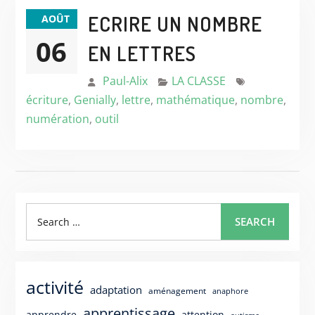
ECRIRE UN NOMBRE
AOÛT
06
EN LETTRES
Paul-Alix
LA CLASSE
écriture
,
Genially
,
lettre
,
mathématique
,
nombre
,
numération
,
outil
Search
SEARCH
for:
activité
adaptation
aménagement
anaphore
apprentissage
apprendre
attention