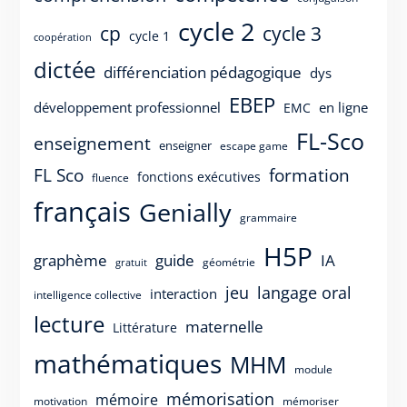
cycle 2
cp
cycle 3
cycle 1
coopération
dictée
différenciation pédagogique
dys
EBEP
développement professionnel
en ligne
EMC
FL-Sco
enseignement
enseigner
escape game
FL Sco
formation
fonctions exécutives
fluence
français
Genially
grammaire
H5P
guide
graphème
IA
géométrie
gratuit
langage oral
jeu
interaction
intelligence collective
lecture
maternelle
Littérature
mathématiques
MHM
module
mémorisation
mémoire
motivation
mémoriser