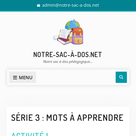
Skip
admin@notre-sac-a-dos.net
to
content
NOTRE-SAC-À-DOS.NET
Notre sac à dos pédagogique…
Sear
MENU
SÉRIE 3 : MOTS À APPRENDRE
ACTIVITÉ 1