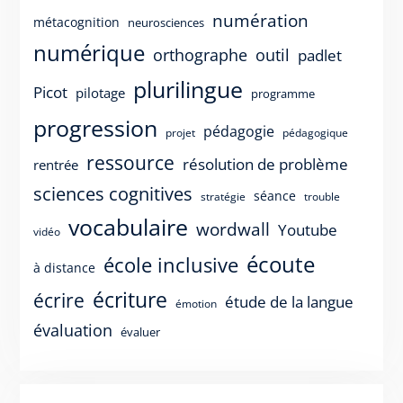
numération
métacognition
neurosciences
numérique
orthographe
outil
padlet
plurilingue
Picot
pilotage
programme
progression
pédagogie
projet
pédagogique
ressource
résolution de problème
rentrée
sciences cognitives
séance
stratégie
trouble
vocabulaire
wordwall
Youtube
vidéo
écoute
école inclusive
à distance
écriture
écrire
étude de la langue
émotion
évaluation
évaluer