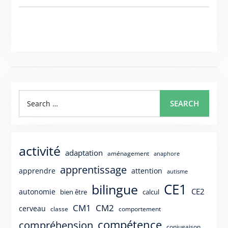
Search
SEARCH
for:
activité
adaptation
aménagement
anaphore
apprentissage
apprendre
attention
autisme
CE1
bilingue
CE2
autonomie
bien être
calcul
CM1
CM2
cerveau
classe
comportement
compétence
compréhension
conjugaison