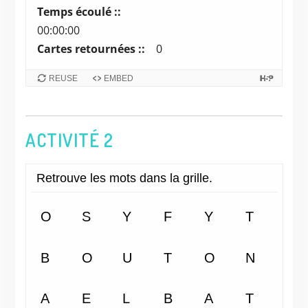
to
Temps écoulé ::
navigate
00:00:00
cards.
Cartes retournées ::
0
Use
space
REUSE
EMBED
or
enter
key
ACTIVITÉ 2
to
turn
card.