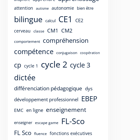
attention
autonomie
bien être
autisme
CE1
bilingue
CE2
calcul
CM1
CM2
cerveau
classe
compréhension
comportement
compétence
conjugaison
coopération
cycle 2
cp
cycle 3
cycle 1
dictée
différenciation pédagogique
dys
EBEP
développement professionnel
enseignement
en ligne
EMC
FL-Sco
enseigner
escape game
FL Sco
fonctions exécutives
fluence