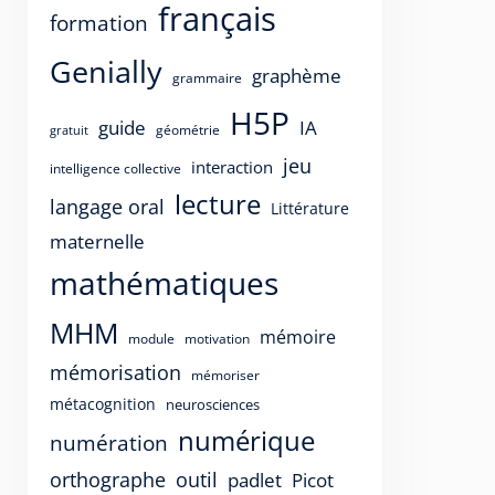
français
formation
Genially
graphème
grammaire
H5P
guide
IA
géométrie
gratuit
jeu
interaction
intelligence collective
lecture
langage oral
Littérature
maternelle
mathématiques
MHM
mémoire
motivation
module
mémorisation
mémoriser
métacognition
neurosciences
numérique
numération
orthographe
outil
padlet
Picot