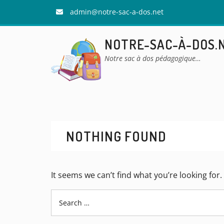
Skip
admin@notre-sac-a-dos.net
to
content
NOTRE-SAC-À-DOS.
Notre sac à dos pédagogique…
NOTHING FOUND
It seems we can’t find what you’re looking for
Search
for: