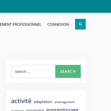
Search
EMENT PROFESSIONNEL
CONNEXION
Search
SEARCH
for:
activité
adaptation
aménagement
apprentissage
apprendre
anaphore