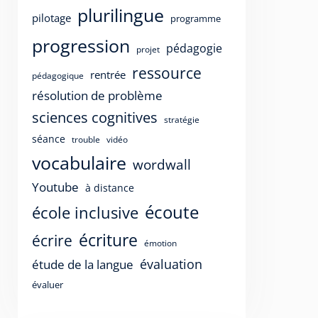
plurilingue
pilotage
programme
progression
pédagogie
projet
ressource
rentrée
pédagogique
résolution de problème
sciences cognitives
stratégie
séance
trouble
vidéo
vocabulaire
wordwall
Youtube
à distance
écoute
école inclusive
écriture
écrire
émotion
évaluation
étude de la langue
évaluer