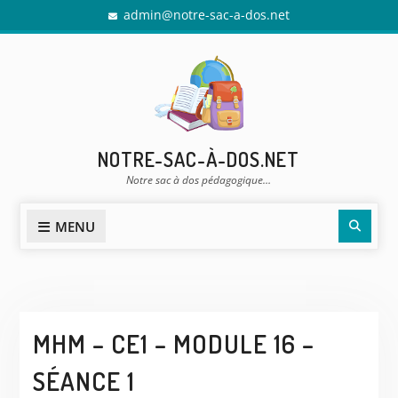
Skip
admin@notre-sac-a-dos.net
to
content
NOTRE-SAC-À-DOS.NET
Notre sac à dos pédagogique…
Sear
MENU
MHM – CE1 – MODULE 16 –
SÉANCE 1