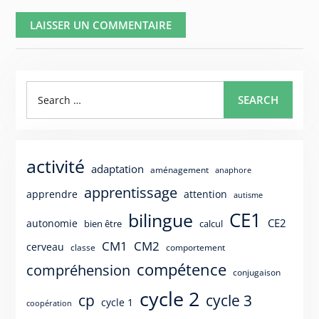
Search
SEARCH
for:
activité
adaptation
aménagement
anaphore
apprentissage
apprendre
attention
autisme
CE1
bilingue
CE2
autonomie
bien être
calcul
CM1
CM2
cerveau
classe
comportement
compétence
compréhension
conjugaison
cycle 2
cp
cycle 3
cycle 1
coopération