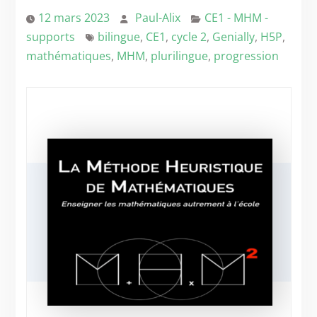
12 mars 2023
Paul-Alix
CE1 - MHM -
supports
bilingue
,
CE1
,
cycle 2
,
Genially
,
H5P
,
mathématiques
,
MHM
,
plurilingue
,
progression