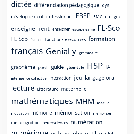
dictée
différenciation pédagogique
dys
EBEP
développement professionnel
en ligne
EMC
FL-Sco
enseignement
enseigner
escape game
FL Sco
formation
fonctions exécutives
fluence
français
Genially
grammaire
H5P
guide
graphème
IA
géométrie
gratuit
langage oral
jeu
interaction
intelligence collective
lecture
maternelle
Littérature
mathématiques
MHM
module
mémorisation
mémoire
motivation
mémoriser
numération
métacognition
neurosciences
numérique
orthographe
outil
padlet