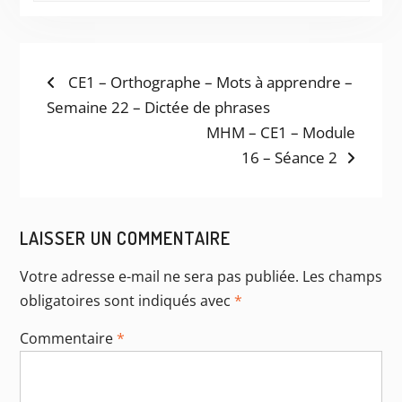
NAVIGATION
Previous
CE1 – Orthographe – Mots à apprendre –
post:
Semaine 22 – Dictée de phrases
DE
Next
MHM – CE1 – Module
L’ARTICLE
post:
16 – Séance 2
LAISSER UN COMMENTAIRE
Votre adresse e-mail ne sera pas publiée.
Les champs
obligatoires sont indiqués avec
*
Commentaire
*