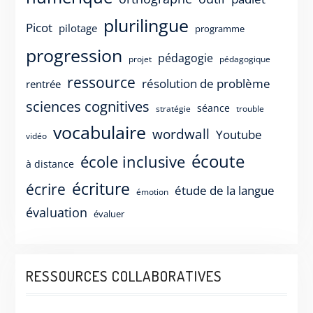
plurilingue
Picot
pilotage
programme
progression
pédagogie
projet
pédagogique
ressource
résolution de problème
rentrée
sciences cognitives
séance
stratégie
trouble
vocabulaire
wordwall
Youtube
vidéo
écoute
école inclusive
à distance
écriture
écrire
étude de la langue
émotion
évaluation
évaluer
RESSOURCES COLLABORATIVES