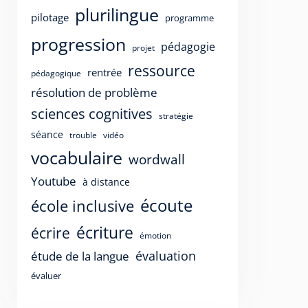
plurilingue
pilotage
programme
progression
pédagogie
projet
ressource
rentrée
pédagogique
résolution de problème
sciences cognitives
stratégie
séance
trouble
vidéo
vocabulaire
wordwall
Youtube
à distance
écoute
école inclusive
écriture
écrire
émotion
évaluation
étude de la langue
évaluer