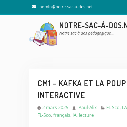
Skip
admin@notre-sac-a-dos.net
to
content
NOTRE-SAC-À-DOS.
Notre sac à dos pédagogique…
CM1 – KAFKA ET LA POUPÉ
INTERACTIVE
2 mars 2025
Paul-Alix
FL Sco
,
LA
FL-Sco
,
français
,
IA
,
lecture