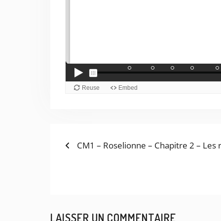
Previous
NAVIGATION
CM1 – Roselionne – Chapitre 2 – Les 
post:
DE
L’ARTICLE
LAISSER UN COMMENTAIRE