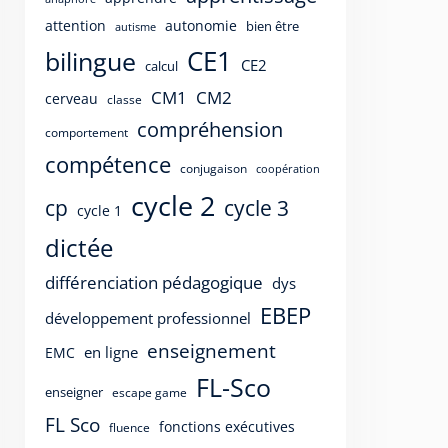
attention
autonomie
bien être
autisme
CE1
bilingue
CE2
calcul
CM1
CM2
cerveau
classe
compréhension
comportement
compétence
conjugaison
coopération
cycle 2
cp
cycle 3
cycle 1
dictée
différenciation pédagogique
dys
EBEP
développement professionnel
enseignement
en ligne
EMC
FL-Sco
enseigner
escape game
FL Sco
fonctions exécutives
fluence