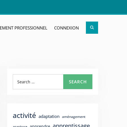
Search
EMENT PROFESSIONNEL
CONNEXION
Search
SEARCH
for:
activité
adaptation
aménagement
apprentissage
apprendre
anaphore