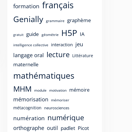
français
formation
Genially
graphème
grammaire
H5P
guide
IA
géométrie
gratuit
jeu
interaction
intelligence collective
lecture
langage oral
Littérature
maternelle
mathématiques
MHM
mémoire
motivation
module
mémorisation
mémoriser
métacognition
neurosciences
numérique
numération
orthographe
outil
padlet
Picot