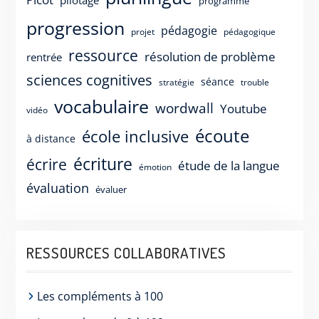
pilotage
programme
progression
pédagogie
projet
pédagogique
ressource
résolution de problème
rentrée
sciences cognitives
séance
stratégie
trouble
vocabulaire
wordwall
Youtube
vidéo
écoute
école inclusive
à distance
écriture
écrire
étude de la langue
émotion
évaluation
évaluer
RESSOURCES COLLABORATIVES
Les compléments à 100