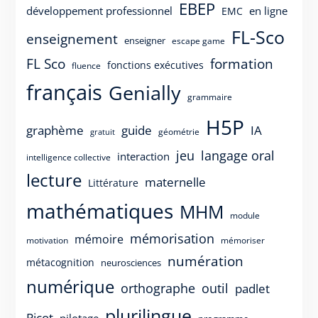
EBEP
développement professionnel
en ligne
EMC
FL-Sco
enseignement
enseigner
escape game
FL Sco
formation
fonctions exécutives
fluence
français
Genially
grammaire
H5P
guide
graphème
IA
géométrie
gratuit
langage oral
jeu
interaction
intelligence collective
lecture
maternelle
Littérature
mathématiques
MHM
module
mémorisation
mémoire
motivation
mémoriser
numération
métacognition
neurosciences
numérique
orthographe
outil
padlet
plurilingue
Picot