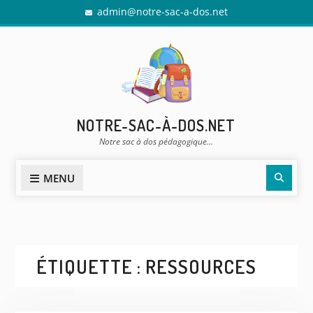
Skip
admin@notre-sac-a-dos.net
to
content
NOTRE-SAC-À-DOS.NET
Notre sac à dos pédagogique…
Sear
MENU
ÉTIQUETTE :
RESSOURCES