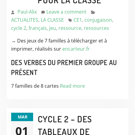
POUR LA CLASSE
Paul-Alix
Leave a comment
ACTUALITES
,
LA CLASSE
CE1
,
conjugaison
,
cycle 2
,
français
,
jeu
,
ressource
,
ressources
→ Des jeux de 7 familles à télécharger et à
imprimer, réalisés sur
encarteur.fr
DES VERBES DU PREMIER GROUPE AU
PRÉSENT
7 familles de 8 cartes
Read more
CYCLE 2 – DES
MAR
01
TABLEAUX DE