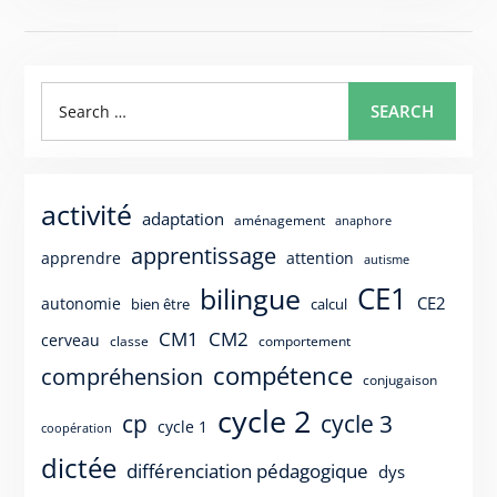
Search
SEARCH
for:
activité
adaptation
aménagement
anaphore
apprentissage
apprendre
attention
autisme
CE1
bilingue
CE2
autonomie
bien être
calcul
CM1
CM2
cerveau
classe
comportement
compétence
compréhension
conjugaison
cycle 2
cp
cycle 3
cycle 1
coopération
dictée
différenciation pédagogique
dys