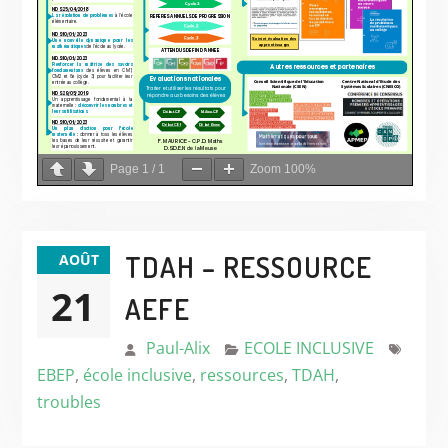
Page
1
/
1
Zoom
100%
TDAH – RESSOURCE
AOÛT
21
AEFE
Paul-Alix
ECOLE INCLUSIVE
EBEP
,
école inclusive
,
ressources
,
TDAH
,
troubles