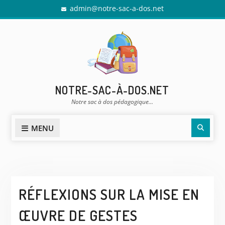
Skip
admin@notre-sac-a-dos.net
to
content
NOTRE-SAC-À-DOS.NET
Notre sac à dos pédagogique…
Sear
MENU
RÉFLEXIONS SUR LA MISE EN
ŒUVRE DE GESTES