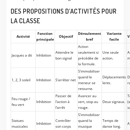
DES PROPOSITIONS D’ACTIVITÉS POUR
LA CLASSE
Fonction
Déroulement
Variante
Activité
Objectif
V
principale
bref
facile
Action
Attendre le
seulement si
Une seule
A
Jacques a dit
Inhibition
bon signal
précédée de
action.
m
la formule.
S’immobiliser
quand le
Déplacements
D
1, 2, 3 soleil
Inhibition
S’arrêter net
meneur se
lents.
r
retourne.
Passer de
Avancer au
T
Feu rouge /
Inhibition
l’action à
vert, stop au
Deux signaux.
(
feu vert
l’arrêt
rouge.
s
S’immobiliser
Statues
Contrôler
quand la
Temps de
Inhibition
A
musicales
son corps
musique
danse long.