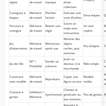
objets
de travail
manque
d’une
collection.
Consignes à
Mémoire
Planifier
Exécuter une
Deux étapes.
Q
étapes
de travail
l’action
suite d’ordres.
Suivre un
Parcours à
Mémoire
Retenir une
Un seul
R
trajet avec
consigne
de travail
règle
repère.
s
instructions.
Montrer des
Jeu
Mémoire
Mémoriser
objets,
Peu d’objets.
T
d’observation
de travail
après vue
cacher, puis
nommer.
Jouer au
MT +
Garder un
C
Jeu de rôle
docteur, à la
Rôle simple.
Flexibilité
scénario
s
marchande.
M
Construire
Mémoire
Copier une
Modèle
Reproduire
a
avec modèle
de travail
figure ou tour.
visible.
o
Chanter et
Chanson à
Inhibition +
Synchroniser
gesticuler au
Peu de gestes.
R
gestes
Mémoire
bon moment.
Attendre le