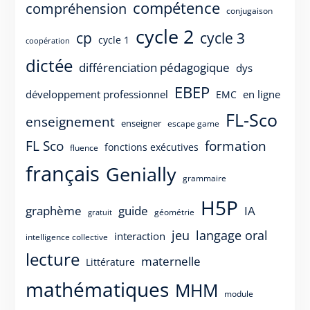
compétence
compréhension
conjugaison
cycle 2
cp
cycle 3
cycle 1
coopération
dictée
différenciation pédagogique
dys
EBEP
développement professionnel
en ligne
EMC
FL-Sco
enseignement
enseigner
escape game
FL Sco
formation
fonctions exécutives
fluence
français
Genially
grammaire
H5P
guide
graphème
IA
géométrie
gratuit
langage oral
jeu
interaction
intelligence collective
lecture
maternelle
Littérature
mathématiques
MHM
module