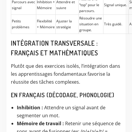
Parcours avec
Inhibition +
Attendre et
S
“top” pour le
Signal unique.
signal
Mémoire
suivre
m
parcours.
Résoudre une
Petits
Flexibilité
Ajuster la
situation en
Très guidé.
A
problèmes
+ Mémoire
stratégie
groupe.
INTÉGRATION TRANSVERSALE :
FRANÇAIS ET MATHÉMATIQUES
Plutôt que des exercices isolés, l’intégration dans
les apprentissages fondamentaux favorise la
réussite des tâches complexes.
EN FRANÇAIS (DÉCODAGE, PHONOLOGIE)
Inhibition :
Attendre un signal avant de
segmenter un mot.
Mémoire de travail :
Retenir une séquence de
sons avant de fusionner (ex: /p/+/a/+/t/ =