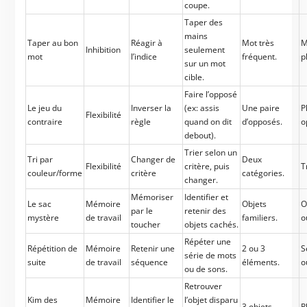
coupe.
Taper des
mains
Taper au bon
Réagir à
Mot très
M
Inhibition
seulement
mot
l’indice
fréquent.
p
sur un mot
cible.
Faire l’opposé
Le jeu du
Inverser la
(ex: assis
Une paire
P
Flexibilité
contraire
règle
quand on dit
d’opposés.
o
debout).
Trier selon un
Tri par
Changer de
Deux
Flexibilité
critère, puis
T
couleur/forme
critère
catégories.
changer.
Mémoriser
Identifier et
Le sac
Mémoire
Objets
O
par le
retenir des
mystère
de travail
familiers.
o
toucher
objets cachés.
Répéter une
Répétition de
Mémoire
Retenir une
2 ou 3
S
série de mots
suite
de travail
séquence
éléments.
o
ou de sons.
Retrouver
Kim des
Mémoire
Identifier le
l’objet disparu
3 objets.
P