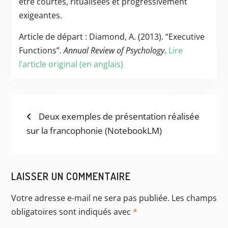
être courtes, ritualisées et progressivement
exigeantes.
Article de départ : Diamond, A. (2013). “Executive
Functions”.
Annual Review of Psychology
.
Lire
l’article original (en anglais)
NAVIGATION
Previous
Deux exemples de présentation réalisée
post:
sur la francophonie (NotebookLM)
DE
L’ARTICLE
LAISSER UN COMMENTAIRE
Votre adresse e-mail ne sera pas publiée.
Les champs
obligatoires sont indiqués avec
*