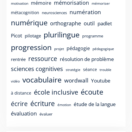
mémorisation
mémoire
motivation
mémoriser
numération
métacognition
neurosciences
numérique
orthographe
outil
padlet
plurilingue
Picot
pilotage
programme
progression
pédagogie
projet
pédagogique
ressource
résolution de problème
rentrée
sciences cognitives
séance
stratégie
trouble
vocabulaire
wordwall
Youtube
vidéo
écoute
école inclusive
à distance
écriture
écrire
étude de la langue
émotion
évaluation
évaluer