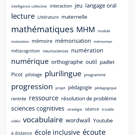
langage oral
jeu
interaction
intelligence collective
lecture
maternelle
Littérature
mathématiques
MHM
module
mémorisation
mémoire
motivation
mémoriser
numération
métacognition
neurosciences
numérique
orthographe
outil
padlet
plurilingue
Picot
pilotage
programme
progression
pédagogie
projet
pédagogique
ressource
résolution de problème
rentrée
sciences cognitives
séance
stratégie
trouble
vocabulaire
wordwall
Youtube
vidéo
écoute
école inclusive
à distance