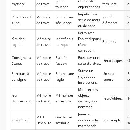
par le
retenir des
mystère
de travail
familiers.
o
toucher
objets cachés.
Répéter une
Répétition de
Mémoire
Retenir une
2 ou 3
S
série de mots
suite
de travail
séquence
éléments.
o
ou de sons.
Retrouver
Kim des
Mémoire
Identifier le
l’objet disparu
3 objets.
P
objets
de travail
manque
d’une
collection.
Consignes à
Mémoire
Planifier
Exécuter une
Deux étapes.
Q
étapes
de travail
l’action
suite d’ordres.
Suivre un
Parcours à
Mémoire
Retenir une
Un seul
R
trajet avec
consigne
de travail
règle
repère.
s
instructions.
Montrer des
Jeu
Mémoire
Mémoriser
objets,
Peu d’objets.
T
d’observation
de travail
après vue
cacher, puis
nommer.
Jouer au
MT +
Garder un
C
Jeu de rôle
docteur, à la
Rôle simple.
Flexibilité
scénario
s
marchande.