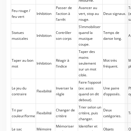
retourne.
Passer de
Avancer au
T
Feu rouge /
Inhibition
l’action à
vert, stop au
Deux signaux.
(
feu vert
l’arrêt
rouge.
s
S’immobiliser
Statues
Contrôler
quand la
Temps de
Inhibition
A
musicales
son corps
musique
danse long.
coupe.
Taper des
mains
Taper au bon
Réagir à
Mot très
M
Inhibition
seulement
mot
l’indice
fréquent.
p
sur un mot
cible.
Faire l’opposé
Le jeu du
Inverser la
(ex: assis
Une paire
P
Flexibilité
contraire
règle
quand on dit
d’opposés.
o
debout).
Trier selon un
Tri par
Changer de
Deux
Flexibilité
critère, puis
T
couleur/forme
critère
catégories.
changer.
Mémoriser
Identifier et
Le sac
Mémoire
Objets
O