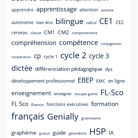
apprentissage
apprendre
attention
autisme
CE1
bilingue
CE2
autonomie
bien être
calcul
CM1
CM2
cerveau
classe
comportement
compétence
compréhension
conjugaison
cycle 2
cp
cycle 3
cycle 1
coopération
dictée
différenciation pédagogique
dys
EBEP
développement professionnel
en ligne
EMC
FL-Sco
enseignement
enseigner
escape game
FL Sco
formation
fonctions exécutives
fluence
français
Genially
grammaire
H5P
guide
graphème
IA
géométrie
gratuit