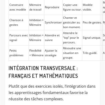
M
Construire
Mémoire
Copier une
Modèle
Reproduire
a
avec modèle
de travail
figure ou tour.
visible.
o
Chanter et
Chanson à
Inhibition +
Synchroniser
gesticuler au
Peu de gestes.
R
gestes
Mémoire
bon moment.
Attendre le
Parcours avec
Inhibition +
Attendre et
S
“top” pour le
Signal unique.
signal
Mémoire
suivre
m
parcours.
Résoudre une
Petits
Flexibilité
Ajuster la
situation en
Très guidé.
A
problèmes
+ Mémoire
stratégie
groupe.
INTÉGRATION TRANSVERSALE :
FRANÇAIS ET MATHÉMATIQUES
Plutôt que des exercices isolés, l’intégration dans
les apprentissages fondamentaux favorise la
réussite des tâches complexes.