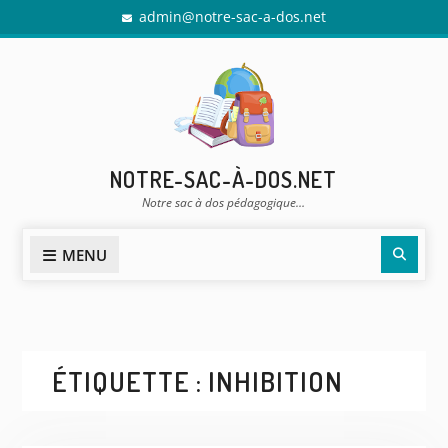
Skip
admin@notre-sac-a-dos.net
to
content
NOTRE-SAC-À-DOS.NET
Notre sac à dos pédagogique…
Sear
MENU
ÉTIQUETTE :
INHIBITION