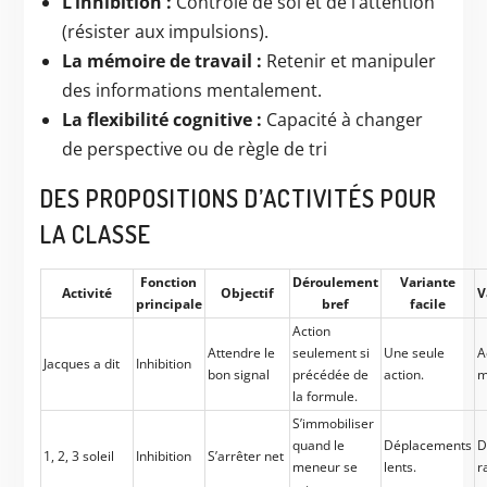
L’inhibition :
Contrôle de soi et de l’attention
(résister aux impulsions).
La mémoire de travail :
Retenir et manipuler
des informations mentalement.
La flexibilité cognitive :
Capacité à changer
de perspective ou de règle de tri
DES PROPOSITIONS D’ACTIVITÉS POUR
LA CLASSE
Fonction
Déroulement
Variante
Activité
Objectif
V
principale
bref
facile
Action
Attendre le
seulement si
Une seule
A
Jacques a dit
Inhibition
bon signal
précédée de
action.
m
la formule.
S’immobiliser
quand le
Déplacements
D
1, 2, 3 soleil
Inhibition
S’arrêter net
meneur se
lents.
r